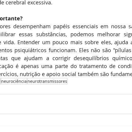
de cerebral excessiva.
portante?
ores desempenham papéis essenciais em nossa sa
ilibrar essas substâncias, podemos melhorar signi
e vida. Entender um pouco mais sobre eles, ajuda 
os psiquiátricos funcionam. Eles não são "pílulas d
as que ajudam a corrigir desequilíbrios químico
cação é apenas uma parte do tratamento de condi
ercícios, nutrição e apoio social também são fundame
l
neurociência
neurotransmissores