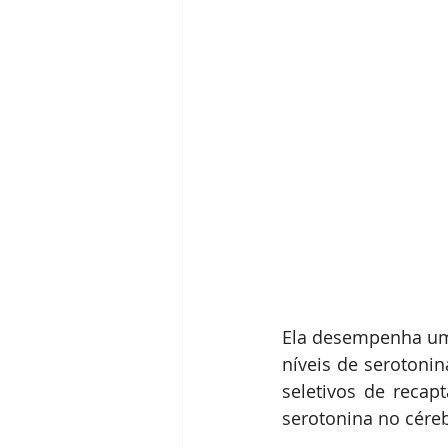
Ela desempenha um 
níveis de serotoni
seletivos de recap
serotonina no cére