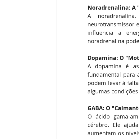
Noradrenalina: A 
A noradrenalin
neurotransmissor e 
influencia a ene
noradrenalina pode
Dopamina: O "Mot
A dopamina é ass
fundamental para a
podem levar à falt
algumas condições
GABA: O "Calmant
O ácido gama-amin
cérebro. Ele ajud
aumentam os níveis