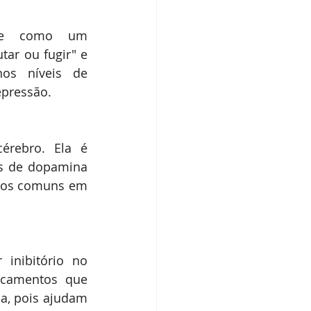
age como um 
ar ou fugir" e 
os níveis de 
epressão.
rebro. Ela é 
s de dopamina 
ctos comuns em 
inibitório no 
icamentos que 
a, pois ajudam 