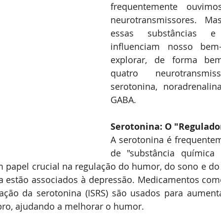
frequentemente ouvimos
neurotransmissores. Ma
essas substâncias e
influenciam nosso bem-
explorar, de forma bem 
quatro neurotransmiss
serotonina, noradrenalin
GABA.
Serotonina: O "Regulad
A serotonina é frequente
de "substância química d
papel crucial na regulação do humor, do sono e do a
na estão associados à depressão. Medicamentos como
tação da serotonina (ISRS) são usados para aumenta
bro, ajudando a melhorar o humor.