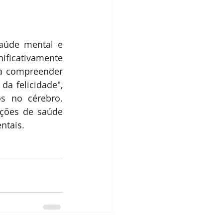
úde mental e 
ficativamente 
a compreender 
a felicidade", 
s no cérebro. 
ções de saúde 
ntais.