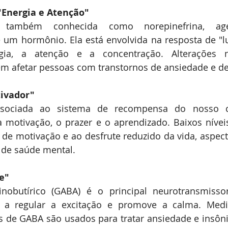
"Energia e Atenção"
a, também conhecida como norepinefrina, 
um hormônio. Ela está envolvida na resposta de "lut
rgia, a atenção e a concentração. Alterações n
m afetar pessoas com transtornos de ansiedade e d
ivador"
ociada ao sistema de recompensa do nosso cé
 motivação, o prazer e o aprendizado. Baixos nívei
a de motivação e ao desfrute reduzido da vida, aspe
 de saúde mental.
e"
obutírico (GABA) é o principal neurotransmissor 
a a regular a excitação e promove a calma. Med
 de GABA são usados para tratar ansiedade e insôni