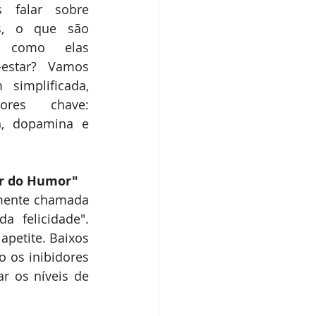
 falar sobre 
s, o que são 
 como elas 
estar? Vamos 
simplificada, 
ores chave: 
a, dopamina e 
or do Humor"
mente chamada 
a felicidade". 
petite. Baixos 
 os inibidores 
r os níveis de 