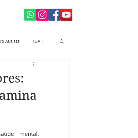
ro Autista
TDAH
res:
pamina
úde mental, 