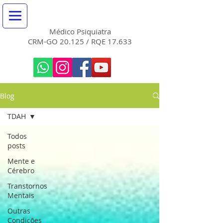
DR. ALAOR MIGUEL
Médico Psiquiatra
CRM-GO 20.125 / RQE 17.633
Blog
TDAH
Todos
posts
Mente e
Cérebro
Transtornos
Mentais
Outras
Condições